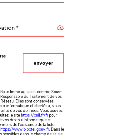
vation *
res
envoyer
 La Boite Immo agissant comme Sous-
te Responsable du Traitement de vos
u Réseau. Elles sont conservées
« informatique et libertés », vous
rtabilité de vos données. Vous pouvez
ltez le site
https://cnil.fr/fr
pour
e vos droits « Informatique et
mons de l’existence de la liste
:
https://www.bloctel.gouv.fr
. Dans le
s sensibles dans le champ de saisie