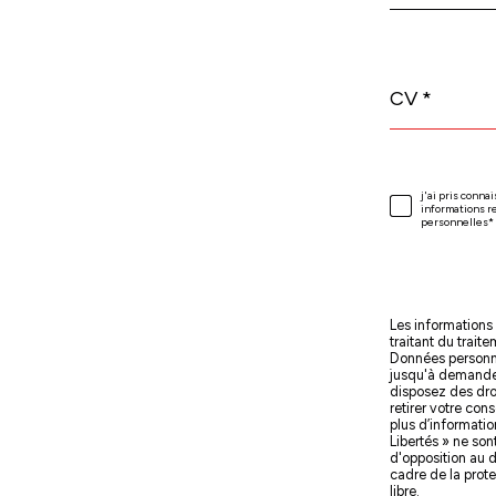
o
s
c
CV *
o
j'ai pris conna
Validat
informations r
o
personnelles*
r
Les informations 
traitant du trait
Données personnel
d
jusqu'à demande 
disposez des droi
retirer votre co
plus d’informatio
Libertés » ne son
o
d'opposition au d
cadre de la prot
libre.