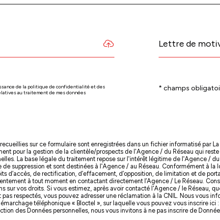
Lettre de moti
issance de la politique de confidentialité et des
ion
* champs obligatoi
elatives au traitement de mes données
recueillies sur ce formulaire sont enregistrées dans un fichier informatisé par
ement pour la gestion de la clientèle/prospects de l'Agence / du Réseau qui res
les. La base légale du traitement repose sur l'intérêt légitime de l'Agence / d
de suppression et sont destinées à l'Agence / au Réseau. Conformément à la loi 
ts d’accès, de rectification, d’effacement, d’opposition, de limitation et de po
nsentement à tout moment en contactant directement l’Agence / Le Réseau. Consu
ns sur vos droits. Si vous estimez, après avoir contacté l'Agence / le Réseau, qu
t pas respectés, vous pouvez adresser une réclamation à la CNIL. Nous vous infor
émarchage téléphonique « Bloctel », sur laquelle vous pouvez vous inscrire ici 
ection des Données personnelles, nous vous invitons à ne pas inscrire de Donnée