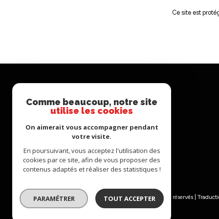
n
Ce site est prot
n
é
Comme beaucoup, notre site
Se
e
utilise les cookies
connecter
On aimerait vous accompagner pendant
votre visite.
s
En poursuivant, vous acceptez l'utilisation des
espace propriétaire
cookies par ce site, afin de vous proposer des
contenus adaptés et réaliser des statistiques !
© 2026 | Tous droits réservés | Traduct
PARAMÉTRER
TOUT ACCEPTER