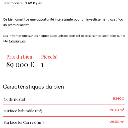
Taxe foncière :
742 € / an
Ce bien constitue une opportunité intéressante pour un investissement locatif ou
un premier achat.
Les informations sur les risques auxquels ce bien est exposé sont disponibles sur le
site
Géorisques
Prix du bien
Pièce(s)
89 000 €
1
Caractéristiques du bien
83400
Code postal
Caractéristiques
Valeurs
26,63 m²
Surface habitable (m²)
26,63 m²
Surface loi Carrez (m²)