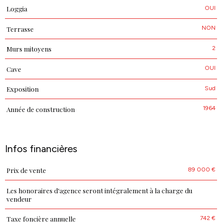
OUI
Loggia
NON
Terrasse
2
Murs mitoyens
OUI
Cave
Sud
Exposition
1964
Année de construction
Infos financières
89 000 €
Prix de vente
Caractéristiques
Valeurs
Les honoraires d'agence seront intégralement à la charge du
vendeur
742 €
Taxe foncière annuelle