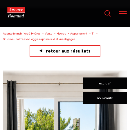
Agence immobilière à Hyères
Vente
Hyeres
Appartement
T1
Studio au calme avec loggia exposee sud et vue degagee
retour aux résultats
exclusif
nouveauté