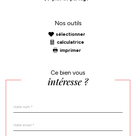
Nos outils
sélectionner
calculatrice
imprimer
Ce bien vous
intéresse ?
Nom
Fieldset
*
par
défaut
email
*