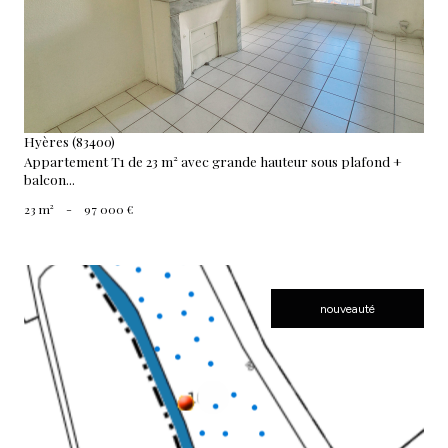
Hyères (83400)
Appartement T1 de 23 m² avec grande hauteur sous plafond +
balcon...
23 m²
-
97 000 €
nouveauté
voir le bien