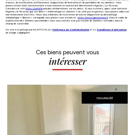
d’accès, de rectification, d’effacement, d’opposition, de limitation et de portabilité de vos données. Vous
pouvez retirer votre consentement à tout moment en contactant directement l’Agence / Le Réseau.
Consultez le site
https://cnil.fr/fr
pour plus d’informations sur vos droits. Si vous estimez, après avoir contacté
l'Agence / le Réseau, que vos droits « Informatique et Libertés » ne sont pas respectés, vous pouvez adresser
une réclamation à la CNIL. Nous vous informons de l’existence de la liste d'opposition au démarchage
téléphonique « Bloctel », sur laquelle vous pouvez vous inscrire ici :
https://www.bloctel.gouv.fr
. Dans le cadre de
la protection des Données personnelles, nous vous invitons à ne pas inscrire de Données sensibles dans le
champ de saisie libre.
Ce site est protégé par reCAPTCHA, les
Politiques de Confidentialité
et es
Conditions d'utilisation
de Google s'appliquent.
Ces biens peuvent vous
intéresser
nouveauté
voir le bien