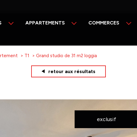
S
APPARTEMENTS
COMMERCES
Vente
Vente
Location
Location
rtement
T1
Grand studio de 31 m2 loggia
retour aux résultats
exclusif