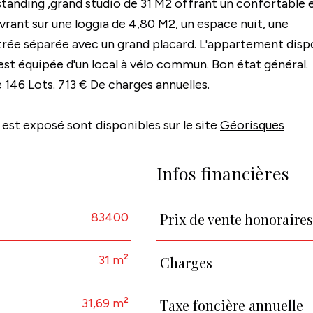
anding ,grand studio de 31 M2 offrant un confortable 
vrant sur une loggia de 4,80 M2, un espace nuit, une
ntrée séparée avec un grand placard. L'appartement disp
 est équipée d'un local à vélo commun. Bon état général.
146 Lots. 713 € De charges annuelles.
 est exposé sont disponibles sur le site
Géorisques
Infos financières
83400
Prix de vente honoraire
Caractéristiques
Valeurs
31 m²
Charges
31,69 m²
Taxe foncière annuelle