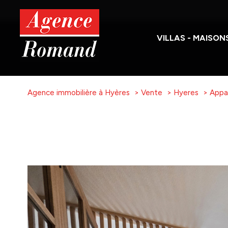
VILLAS - MAISON
Vente
Location
Agence immobilière à Hyères
Vente
Hyeres
Appa