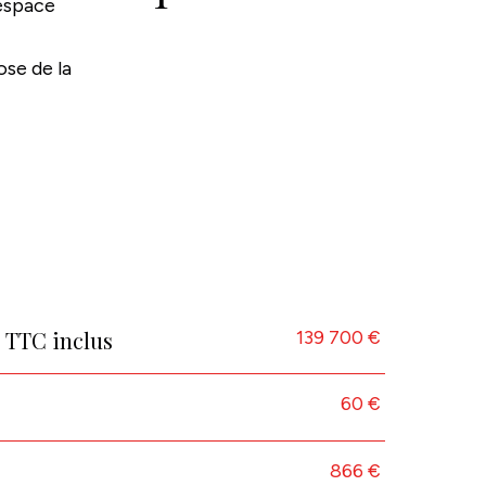
espace
ose de la
139 700 €
s TTC inclus
60 €
866 €