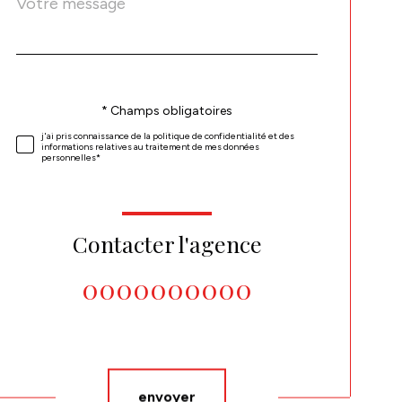
Fieldset
*
par
défaut
Validation
* Champs obligatoires
j'ai pris connaissance de la politique de confidentialité et des
informations relatives au traitement de mes données
personnelles*
Contacter l'agence
0000000000
Validation
envoyer