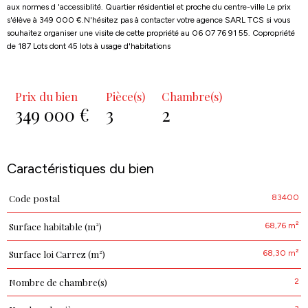
aux normes d 'accessiblité. Quartier résidentiel et proche du centre-ville Le prix
s'élève à 349 000 €.N'hésitez pas à contacter votre agence SARL TCS si vous
souhaitez organiser une visite de cette propriété au 06 07 76 91 55. Copropriété
de 187 Lots dont 45 lots à usage d'habitations
Prix du bien
Pièce(s)
Chambre(s)
349 000 €
3
2
Caractéristiques du bien
83400
Code postal
Caractéristiques
Valeurs
68,76 m²
Surface habitable (m²)
68,30 m²
Surface loi Carrez (m²)
2
Nombre de chambre(s)