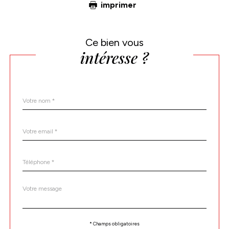
imprimer
Ce bien vous
intéresse ?
Nom
Fieldset
*
par
défaut
email
*
Téléphone
*
Message
Fieldset
*
par
défaut
Validation
* Champs obligatoires