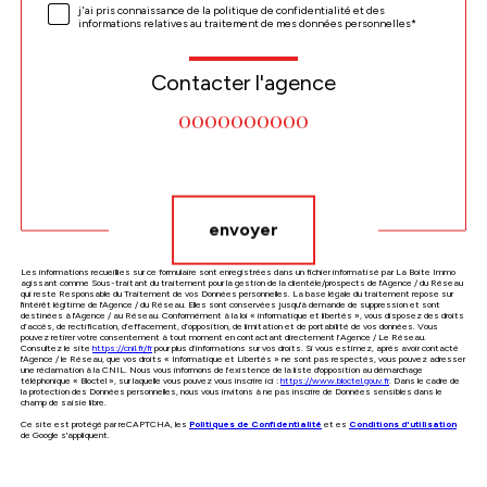
j'ai pris connaissance de la politique de confidentialité et des
informations relatives au traitement de mes données personnelles*
Contacter l'agence
0000000000
Validation
envoyer
Les informations recueillies sur ce formulaire sont enregistrées dans un fichier informatisé par La Boite Immo
agissant comme Sous-traitant du traitement pour la gestion de la clientèle/prospects de l'Agence / du Réseau
qui reste Responsable du Traitement de vos Données personnelles. La base légale du traitement repose sur
l'intérêt légitime de l'Agence / du Réseau. Elles sont conservées jusqu'à demande de suppression et sont
destinées à l'Agence / au Réseau. Conformément à la loi « informatique et libertés », vous disposez des droits
d’accès, de rectification, d’effacement, d’opposition, de limitation et de portabilité de vos données. Vous
pouvez retirer votre consentement à tout moment en contactant directement l’Agence / Le Réseau.
Consultez le site
https://cnil.fr/fr
pour plus d’informations sur vos droits. Si vous estimez, après avoir contacté
l'Agence / le Réseau, que vos droits « Informatique et Libertés » ne sont pas respectés, vous pouvez adresser
une réclamation à la CNIL. Nous vous informons de l’existence de la liste d'opposition au démarchage
téléphonique « Bloctel », sur laquelle vous pouvez vous inscrire ici :
https://www.bloctel.gouv.fr
. Dans le cadre de
la protection des Données personnelles, nous vous invitons à ne pas inscrire de Données sensibles dans le
champ de saisie libre.
Ce site est protégé par reCAPTCHA, les
Politiques de Confidentialité
et es
Conditions d'utilisation
de Google s'appliquent.