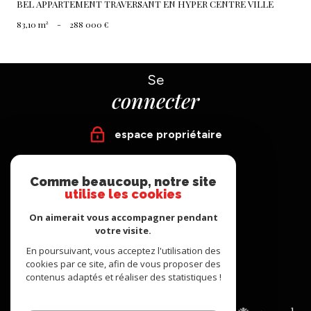
BEL APPARTEMENT TRAVERSANT EN HYPER CENTRE VILLE
83,10 m²
-
288 000 €
Se
connecter
espace propriétaire
Nous
Comme beaucoup, notre site
suivre
utilise les cookies
On aimerait vous accompagner pendant
votre visite.
En poursuivant, vous acceptez l'utilisation des
Nous
cookies par ce site, afin de vous proposer des
adhérons
contenus adaptés et réaliser des statistiques !