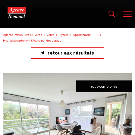
Agence immobilière à Hyères
Vente
Hyeres
Appartement
T3
Hyeres appartement t3 cave parking garage
retour aux résultats
sous-compromis