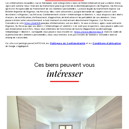
Les informations recueillies sur ce formulaire sont enregistrées dans un fichier informatisé par La Boite Immo
agissant comme Sous-traitant du traitement pour la gestion de la clientèle/prospects de l'Agence / du Réseau
qui reste Responsable du Traitement de vos Données personnelles. La base légale du traitement repose sur
l'intérêt légitime de l'Agence / du Réseau. Elles sont conservées jusqu'à demande de suppression et sont
destinées à l'Agence / au Réseau. Conformément à la loi « informatique et libertés », vous disposez des droits
d’accès, de rectification, d’effacement, d’opposition, de limitation et de portabilité de vos données. Vous
pouvez retirer votre consentement à tout moment en contactant directement l’Agence / Le Réseau.
Consultez le site
https://cnil.fr/fr
pour plus d’informations sur vos droits. Si vous estimez, après avoir contacté
l'Agence / le Réseau, que vos droits « Informatique et Libertés » ne sont pas respectés, vous pouvez adresser
une réclamation à la CNIL. Nous vous informons de l’existence de la liste d'opposition au démarchage
téléphonique « Bloctel », sur laquelle vous pouvez vous inscrire ici :
https://www.bloctel.gouv.fr
. Dans le cadre de
la protection des Données personnelles, nous vous invitons à ne pas inscrire de Données sensibles dans le
champ de saisie libre.
Ce site est protégé par reCAPTCHA, les
Politiques de Confidentialité
et es
Conditions d'utilisation
de Google s'appliquent.
Ces biens peuvent vous
intéresser