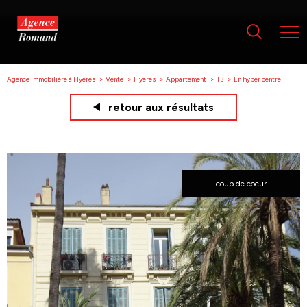
Agence immobilière à Hyères
Vente
Hyeres
Appartement
T3
En hyper centre
retour aux résultats
coup de coeur