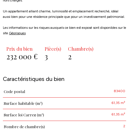
hors charges.
Un appartement alliant charme, luminosité et emplacement recherché, idéal
aussi bien pour une résidence principale que pour un investissement patrimonial.
Les informations sur les risques auxquels ce bien est exposé sont disponibles sur le
site
Géorisques
Prix du bien
Pièce(s)
Chambre(s)
232 000 €
3
2
Caractéristiques du bien
83400
Code postal
Caractéristiques
Valeurs
61,35 m²
Surface habitable (m²)
61,35 m²
Surface loi Carrez (m²)
2
Nombre de chambre(s)