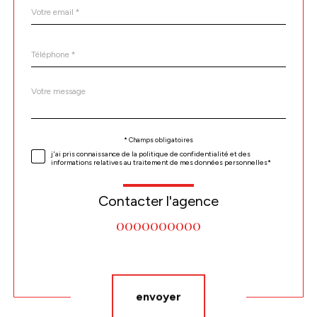
email
*
Téléphone
*
Message
Fieldset
*
par
défaut
Validation
* Champs obligatoires
j'ai pris connaissance de la politique de confidentialité et des
informations relatives au traitement de mes données personnelles*
Contacter l'agence
0000000000
Validation
envoyer