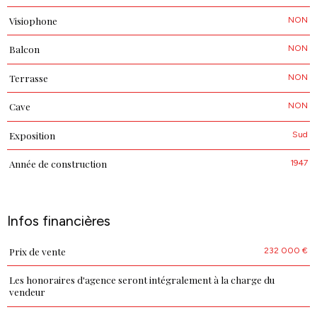
NON
Visiophone
NON
Balcon
NON
Terrasse
NON
Cave
Sud
Exposition
1947
Année de construction
Infos financières
232 000 €
Prix de vente
Caractéristiques
Valeurs
Les honoraires d'agence seront intégralement à la charge du
vendeur