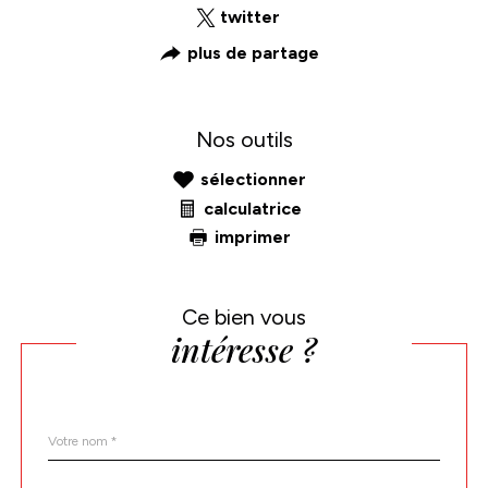
twitter
plus de partage
Nos outils
sélectionner
calculatrice
imprimer
Ce bien vous
intéresse ?
Nom
Fieldset
*
par
défaut