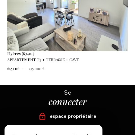
voir le bien
Hyères (83400)
APPARTEMENT T3 + TERRASSE + CAVE
61,53 m²
-
235 000 €
Se
connecter
espace propriétaire
Nous