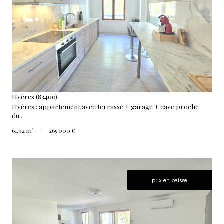
voir le bien
Hyères (83400)
Hyères : appartement avec terrasse + garage + cave proche
du...
61,92 m²
-
265 000 €
prix en baisse