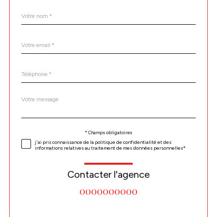
Nom
Fieldset
*
par
défaut
email
*
Téléphone
*
Message
Fieldset
*
par
défaut
Validation
* Champs obligatoires
j'ai pris connaissance de la politique de confidentialité et des
informations relatives au traitement de mes données personnelles*
Contacter l'agence
0000000000
Validation