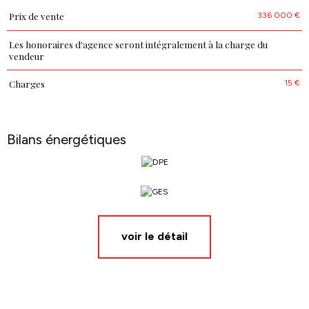
336 000 €
Prix de vente
Caractéristiques
Valeurs
Les honoraires d'agence seront intégralement à la charge du
vendeur
15 €
Charges
Bilans énergétiques
voir le détail