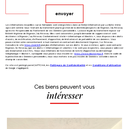
envoyer
Les informations recueillies sur ce formulaire sont enregistrées dans un fichier informatisé par La Boite Immo
agissant comme Sous-traitant du traitement pour la gestion de la clientèle/prospects de l'Agence / du Réseau
qui reste Responsable du Traitement de vos Données personnelles. La base légale du traitement repose sur
l'intérêt légitime de l'Agence / du Réseau. Elles sont conservées jusqu'à demande de suppression et sont
destinées à l'Agence / au Réseau. Conformément à la loi « informatique et libertés », vous disposez des droits
d’accès, de rectification, d’effacement, d’opposition, de limitation et de portabilité de vos données. Vous
pouvez retirer votre consentement à tout moment en contactant directement l’Agence / Le Réseau.
Consultez le site
https://cnil.fr/fr
pour plus d’informations sur vos droits. Si vous estimez, après avoir contacté
l'Agence / le Réseau, que vos droits « Informatique et Libertés » ne sont pas respectés, vous pouvez adresser
une réclamation à la CNIL. Nous vous informons de l’existence de la liste d'opposition au démarchage
téléphonique « Bloctel », sur laquelle vous pouvez vous inscrire ici :
https://www.bloctel.gouv.fr
. Dans le cadre de
la protection des Données personnelles, nous vous invitons à ne pas inscrire de Données sensibles dans le
champ de saisie libre.
Ce site est protégé par reCAPTCHA, les
Politiques de Confidentialité
et es
Conditions d'utilisation
de Google s'appliquent.
Ces biens peuvent vous
intéresser