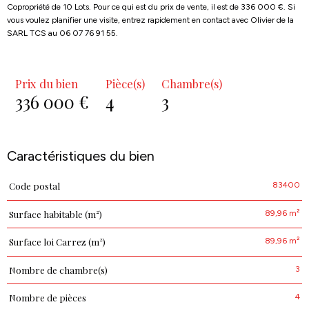
Copropriété de 10 Lots. Pour ce qui est du prix de vente, il est de 336 000 €. Si
vous voulez planifier une visite, entrez rapidement en contact avec Olivier de la
SARL TCS au 06 07 76 91 55.
Prix du bien
Pièce(s)
Chambre(s)
336 000 €
4
3
Caractéristiques du bien
83400
Code postal
Caractéristiques
Valeurs
89,96 m²
Surface habitable (m²)
89,96 m²
Surface loi Carrez (m²)
3
Nombre de chambre(s)
4
Nombre de pièces