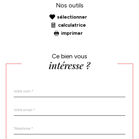
Nos outils
sélectionner
calculatrice
imprimer
Ce bien vous
intéresse ?
Nom
Fieldset
*
par
défaut
email
*
Téléphone
*