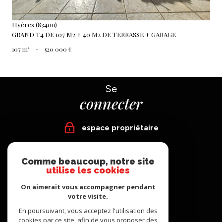
Hyères (83400)
GRAND T4 DE 107 M2 + 40 M2 DE TERRASSE + GARAGE
107 m²
-
520 000 €
Se
connecter
espace propriétaire
Nous
Comme beaucoup, notre site
suivre
utilise les cookies
On aimerait vous accompagner pendant
votre visite.
En poursuivant, vous acceptez l'utilisation des
Nous
cookies par ce site, afin de vous proposer des