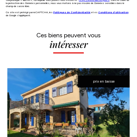
la protection des Données personnelles, nous vous invitons à ne pas inscrire de Données sensibles dans le
champ de saisie libre.
Ce site est protégé par reCAPTCHA, les
Politiques de Confidentialité
et es
Conditions d'utilisation
de Google s'appliquent.
Ces biens peuvent vous
intéresser
prix en baisse
voir le bien