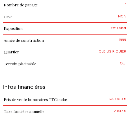
1
Nombre de garage
NON
Cave
Est-Ouest
Exposition
1999
Année de construction
OLBIUS RIQUIER
Quartier
OUI
Terrain piscinable
Infos financières
675 000 €
Prix de vente honoraires TTC inclus
Caractéristiques
Valeurs
2 847 €
Taxe foncière annuelle