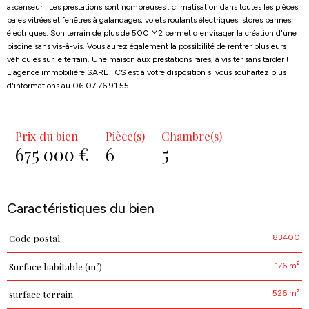
ascenseur ! Les prestations sont nombreuses : climatisation dans toutes les pièces,
baies vitrées et fenêtres à galandages, volets roulants électriques, stores bannes
électriques. Son terrain de plus de 500 M2 permet d'envisager la création d'une
piscine sans vis-à-vis. Vous aurez également la possibilité de rentrer plusieurs
véhicules sur le terrain. Une maison aux prestations rares, à visiter sans tarder !
L'agence immobilière SARL TCS est à votre disposition si vous souhaitez plus
d'informations au 06 07 76 91 55
Prix du bien
Pièce(s)
Chambre(s)
675 000 €
6
5
Caractéristiques du bien
83400
Code postal
Caractéristiques
Valeurs
176 m²
Surface habitable (m²)
526 m²
surface terrain