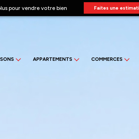
lus pour vendre votre bien
Faites une estimat
AISONS
APPARTEMENTS
COMMERCES
nte
Vente
Vente
tion
Location
Location