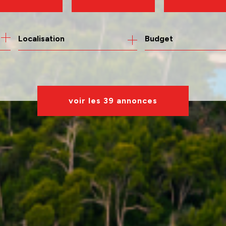
de l'ancien
à l'année
Budget
de l'immo pro
voir les
39
annonces