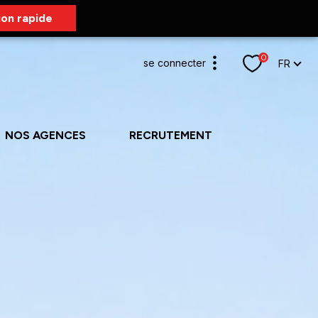
ion rapide
0
Langue
se connecter
FR
espace propriétaire
NOS AGENCES
RECRUTEMENT