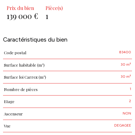
Prix du bien
Pièce(s)
139 000 €
1
Caractéristiques du bien
83400
Code postal
Caractéristiques
Valeurs
30 m²
Surface habitable (m²)
30 m²
Surface loi Carrez (m²)
1
Nombre de pièces
2
Etage
NON
Ascenseur
DEGAGEE
Vue