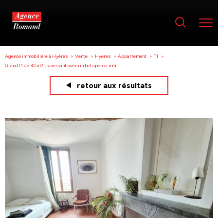
Agence immobilière à Hyères
Vente
Hyeres
Appartement
T1
Grand t1 de 30 m2 traversant avec un bel apercu mer
retour aux résultats