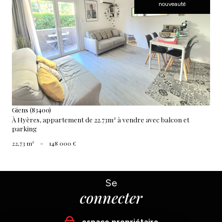
nouveauté
voir le bien
Giens (83400)
À Hyères, appartement de 22.73m² à vendre avec balcon et
parking
22,73 m²
-
148 000 €
Se
connecter
espace propriétaire