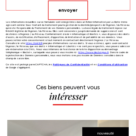
envoyer
Les informations recueillies sur ce formulaire sont enregistrées dans un fichier informatisé par La Boite Immo
agissant comme Sous-traitant du traitement pour la gestion de la clientèle/prospects de l'Agence / du Réseau
qui reste Responsable du Traitement de vos Données personnelles. La base légale du traitement repose sur
l'intérêt légitime de l'Agence / du Réseau. Elles sont conservées jusqu'à demande de suppression et sont
destinées à l'Agence / au Réseau. Conformément à la loi « informatique et libertés », vous disposez des droits
d’accès, de rectification, d’effacement, d’opposition, de limitation et de portabilité de vos données. Vous
pouvez retirer votre consentement à tout moment en contactant directement l’Agence / Le Réseau.
Consultez le site
https://cnil.fr/fr
pour plus d’informations sur vos droits. Si vous estimez, après avoir contacté
l'Agence / le Réseau, que vos droits « Informatique et Libertés » ne sont pas respectés, vous pouvez adresser
une réclamation à la CNIL. Nous vous informons de l’existence de la liste d'opposition au démarchage
téléphonique « Bloctel », sur laquelle vous pouvez vous inscrire ici :
https://www.bloctel.gouv.fr
. Dans le cadre de
la protection des Données personnelles, nous vous invitons à ne pas inscrire de Données sensibles dans le
champ de saisie libre.
Ce site est protégé par reCAPTCHA, les
Politiques de Confidentialité
et es
Conditions d'utilisation
de Google s'appliquent.
Ces biens peuvent vous
intéresser
nouveauté