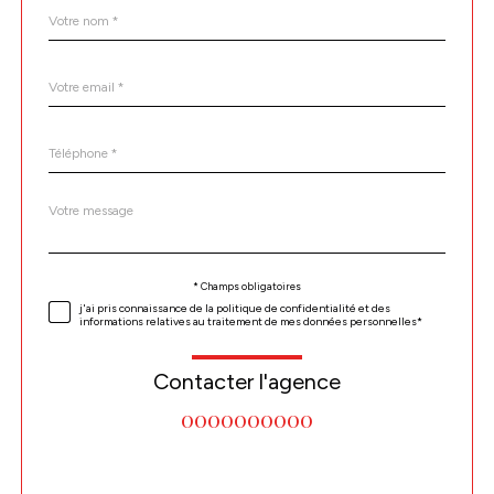
Nom
Fieldset
*
par
défaut
email
*
Téléphone
*
Message
Fieldset
*
par
défaut
Validation
* Champs obligatoires
j'ai pris connaissance de la politique de confidentialité et des
informations relatives au traitement de mes données personnelles*
Contacter l'agence
0000000000
Validation